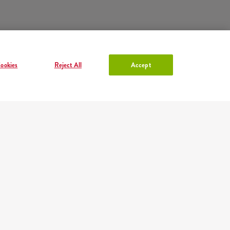
ookies
Reject All
Accept
RAČUN U KFC-U
Prijava
ili
Registracija