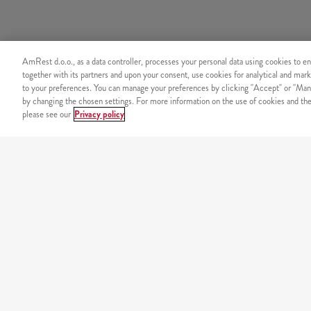
AmRest d.o.o., as a data controller, processes your personal data using cookies to en
together with its partners and upon your consent, use cookies for analytical and mark
to your preferences. You can manage your preferences by clicking "Accept" or "Man
by changing the chosen settings. For more information on the use of cookies and the 
please see our
Privacy policy
SIGURNOST
Sigurno plaćanje putem int
NAŠ JELOVNIK