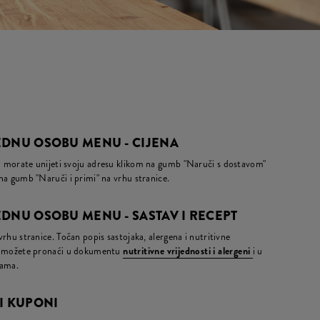
EDNU OSOBU MENU - CIJENA
da morate unijeti svoju adresu klikom na gumb "Naruči s dostavom"
m na gumb "Naruči i primi" na vrhu stranice.
DNU OSOBU MENU - SASTAV I RECEPT
 vrhu stranice. Točan popis sastojaka, alergena i nutritivne
ja) možete pronaći u dokumentu
nutritivne vrijednosti i alergeni
i u
nama.
I KUPONI