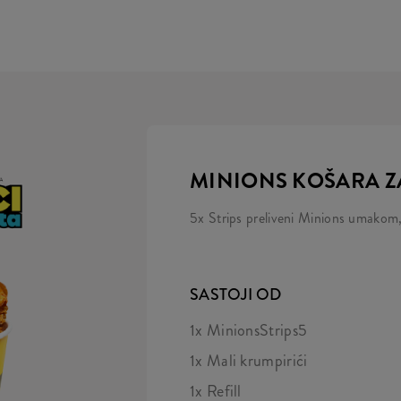
MINIONS KOŠARA Z
5x Strips preliveni Minions umakom, k
SASTOJI OD
1x MinionsStrips5
1x Mali krumpirići
1x Refill