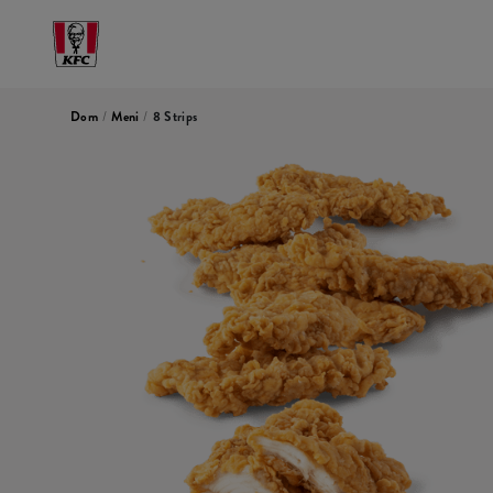
Dom
/
Meni
/
8 Strips