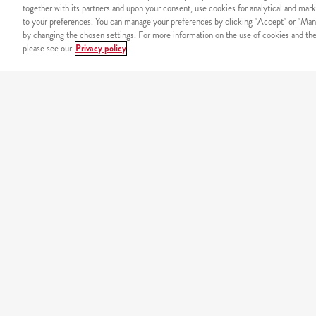
together with its partners and upon your consent, use cookies for analytical and mark
to your preferences. You can manage your preferences by clicking "Accept" or "Man
by changing the chosen settings. For more information on the use of cookies and the 
please see our
Privacy policy
SIGURNOST
Sigurno plaćanje putem int
NAŠ JELOVNIK
california
original burgers
minions
tortilje