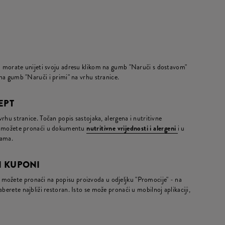
da morate unijeti svoju adresu klikom na gumb "Naruči s dostavom"
m na gumb "Naruči i primi" na vrhu stranice.
CEPT
 vrhu stranice. Točan popis sastojaka, alergena i nutritivne
ja) možete pronaći u dokumentu
nutritivne vrijednosti i alergeni
i u
nama.
 I KUPONI
možete pronaći na popisu proizvoda u odjeljku "Promocije" - na
berete najbliži restoran. Isto se može pronaći u mobilnoj aplikaciji,