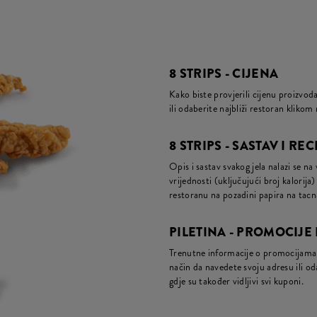
8 STRIPS - CIJENA
Kako biste provjerili cijenu proizvo
ili odaberite najbliži restoran kliko
8 STRIPS - SASTAV I RE
Opis i sastav svakog jela nalazi se na
vrijednosti (uključujući broj kalori
restoranu na pozadini papira na tac
PILETINA - PROMOCIJE
Trenutne informacije o promocijama 
način da navedete svoju adresu ili oda
gdje su također vidljivi svi kuponi.