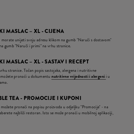
KI MASLAC – XL - CIJENA
da morate unijeti svoju adresu klikom na gumb "Naruči s dostavom"
m na gumb "Naruči i primi" na vrhu stranice.
KI MASLAC – XL - SASTAV I RECEPT
 vrhu stranice. Točan popis sastojaka, alergena i nutritivne
ja) možete pronaći u dokumentu
nutritivne vrijednosti i alergeni
i u
nama.
LE TEA - PROMOCIJE I KUPONI
možete pronaći na popisu proizvoda u odjeljku "Promocije" - na
berete najbliži restoran. Isto se može pronaći u mobilnoj aplikaciji,