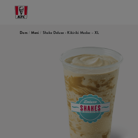
Dom
/
Meni
/
Shake Deluxe - Kikiriki Maslac – XL