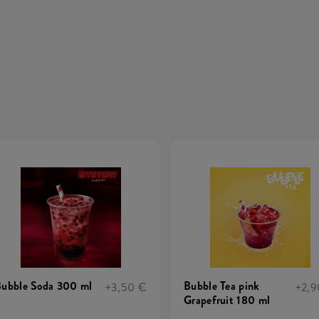
ubble Soda 300 ml
Bubble Tea pink
+3,50 €
+2,9
Grapefruit 180 ml