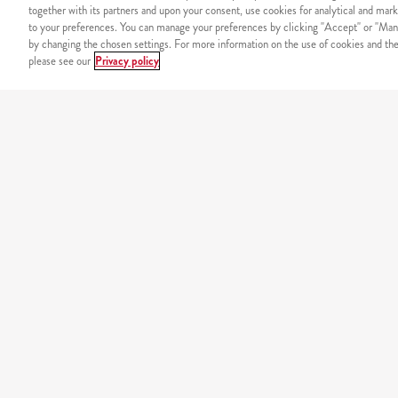
together with its partners and upon your consent, use cookies for analytical and mark
to your preferences. You can manage your preferences by clicking "Accept" or "Man
by changing the chosen settings. For more information on the use of cookies and the 
please see our
Privacy policy
SIGURNOST
Sigurno plaćanje putem int
NAŠ JELOVNIK
california
original burgers
minions
tortilje