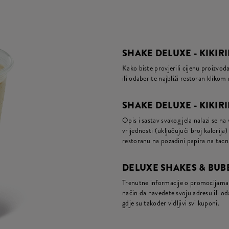
SHAKE DELUXE - KIKIRI
Kako biste provjerili cijenu proizvo
ili odaberite najbliži restoran kliko
SHAKE DELUXE - KIKIRI
Opis i sastav svakog jela nalazi se na
vrijednosti (uključujući broj kalori
restoranu na pozadini papira na tac
DELUXE SHAKES & BUBB
Trenutne informacije o promocijama 
način da navedete svoju adresu ili oda
gdje su također vidljivi svi kuponi.