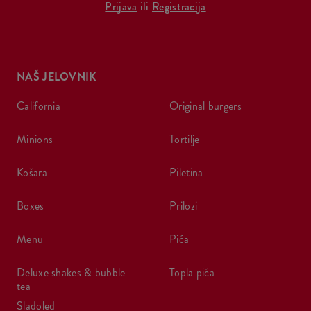
Prijava
ili
Registracija
NAŠ JELOVNIK
california
original burgers
minions
tortilje
košara
piletina
boxes
prilozi
menu
pića
deluxe shakes & bubble
topla pića
tea
sladoled