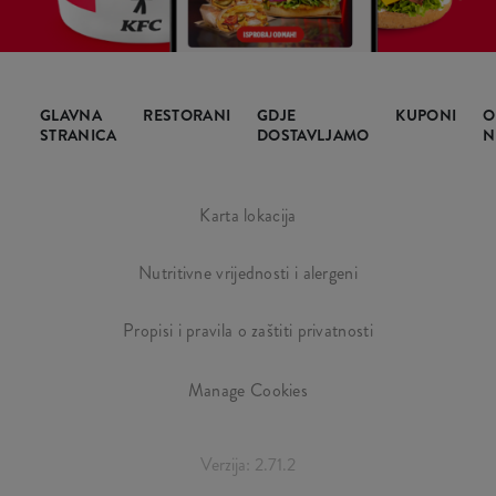
GLAVNA
RESTORANI
GDJE
KUPONI
O
STRANICA
DOSTAVLJAMO
N
Karta lokacija
Nutritivne vrijednosti i alergeni
Propisi i pravila o zaštiti privatnosti
Manage Cookies
Verzija: 2.71.2