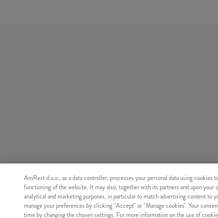
AmRest d.o.o., as a data controller, processes your personal data using cookies t
functioning of the website. It may also, together with its partners and upon your 
analytical and marketing purposes, in particular to match advertising content to 
manage your preferences by clicking "Accept" or "Manage cookies". Your consen
time by changing the chosen settings. For more information on the use of cookie