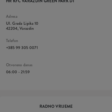
HR KFC VARAZDIN GREEN PARK DT
Adresa
Ul. Grada Lipika 10
42204
,
Varazdin
Telefon
+385 99 305 0071
Otvoreno danas
06:00 - 21:59
RADNO VRIJEME