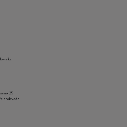
lovnika.
a samo
25
že proizvode