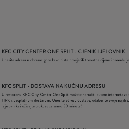
KFC CITY CENTER ONE SPLIT
- CJENIK I JELOVNIK
Unesite adresu u obrazac gore kako biste provjerili trenutne cijene i ponudu je
KFC
SPLIT - DOSTAVA NA KUĆNU ADRESU
U restoranu KFC City Center One Split možete naručiti putem interneta z
HRK
s besplatnom dostavom. Unesite adresu dostave, odaberite svoje najdra
iz jelovnika i uživajte u okusu za samo 30 minuta!