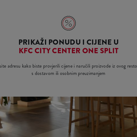
PRIKAŽI PONUDU I CIJENE U
KFC CITY CENTER ONE SPLIT
ite adresu kako biste provjerili cijene i naručili proizvode iz ovog rest
s dostavom ili osobnim preuzimanjem