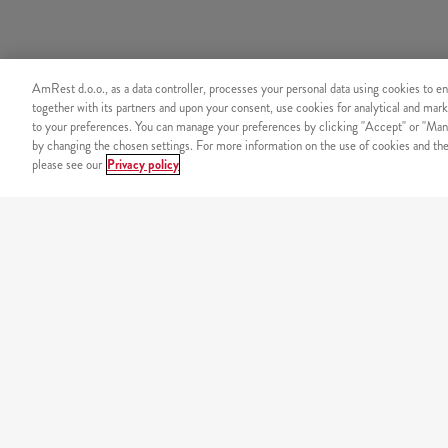
AmRest d.o.o., as a data controller, processes your personal data using cookies to en
together with its partners and upon your consent, use cookies for analytical and mark
to your preferences. You can manage your preferences by clicking "Accept" or "Man
by changing the chosen settings. For more information on the use of cookies and the 
please see our
Privacy policy
SIGURNOST
Sigurno plaćanje putem int
NAŠ JELOVNIK