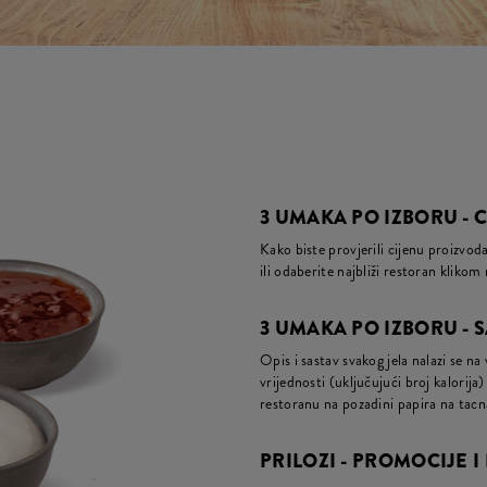
3 UMAKA PO IZBORU - 
Kako biste provjerili cijenu proizvo
ili odaberite najbliži restoran kliko
3 UMAKA PO IZBORU - S
Opis i sastav svakog jela nalazi se na
vrijednosti (uključujući broj kalori
restoranu na pozadini papira na tac
PRILOZI - PROMOCIJE I