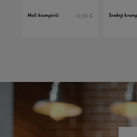
Mali krumpirići
Srednji krump
+2,50 €