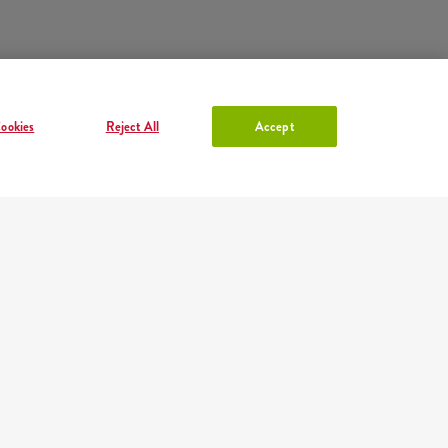
ookies
Reject All
Accept
RAČUN U KFC-U
Prijava
ili
Registracija