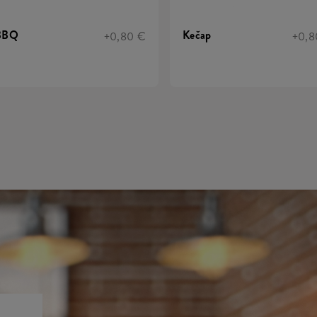
BBQ
Kečap
+0,80 €
+0,8