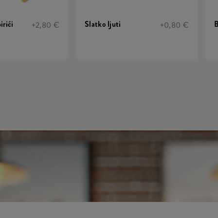
irići
Slatko ljuti
+2,80 €
+0,80 €