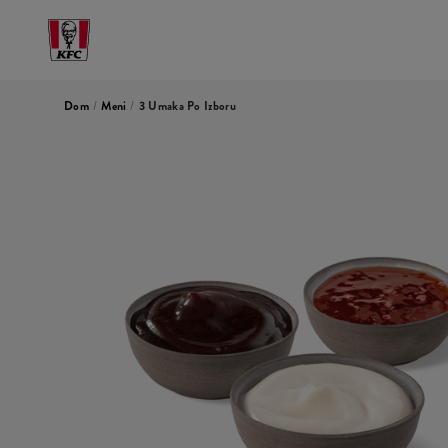
Dom
/
Meni
/
3 Umaka Po Izboru