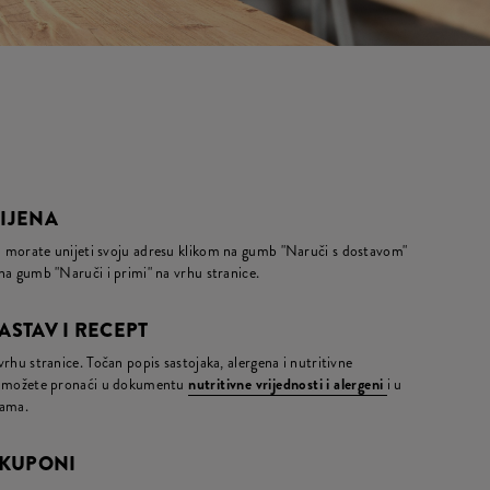
CIJENA
da morate unijeti svoju adresu klikom na gumb "Naruči s dostavom"
m na gumb "Naruči i primi" na vrhu stranice.
ASTAV I RECEPT
 vrhu stranice. Točan popis sastojaka, alergena i nutritivne
ja) možete pronaći u dokumentu
nutritivne vrijednosti i alergeni
i u
nama.
 KUPONI