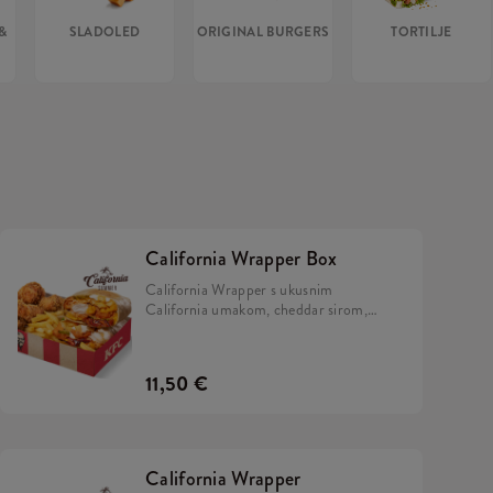
&
SLADOLED
ORIGINAL BURGERS
TORTILJE
California Wrapper Box
California Wrapper s ukusnim
California umakom, cheddar sirom,
slaninom, hrskavim lukom i mayo
umakom, uz 5 Hot Wingsa i krumpiriće.
11,50 €
California Wrapper