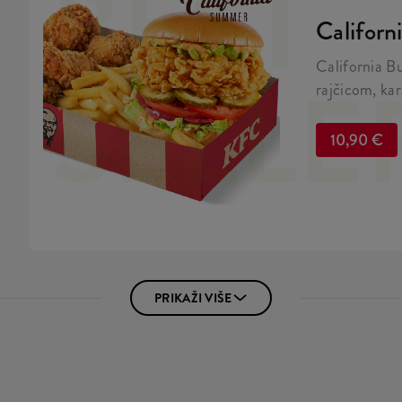
BEST
Californ
California B
SELLE
rajčicom, kar
salatom u br
10,90 €
PRIKAŽI VIŠE