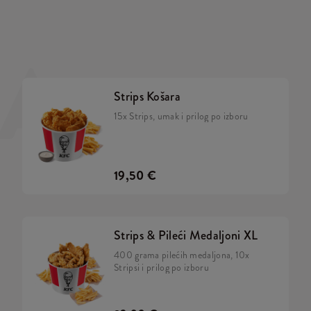
A
Strips Košara
15x Strips, umak i prilog po izboru
19,50 €
Strips & Pileći Medaljoni XL
400 grama pilećih medaljona, 10x
Stripsi i prilog po izboru