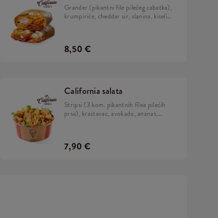
Grander (pikantni file pilećeg zabatka),
krumpiriće, cheddar sir, slanina, kiseli
krastavci, hrskavi luk, California umak,
mayo umak i sok limete, zamotano u
tortilju.
8,50 €
California salata
Stripsi (3 kom. pikantnih filea pilećih
prsa), krastavac, avokado, ananas,
rikola, mix salata i California umak.
7,90 €