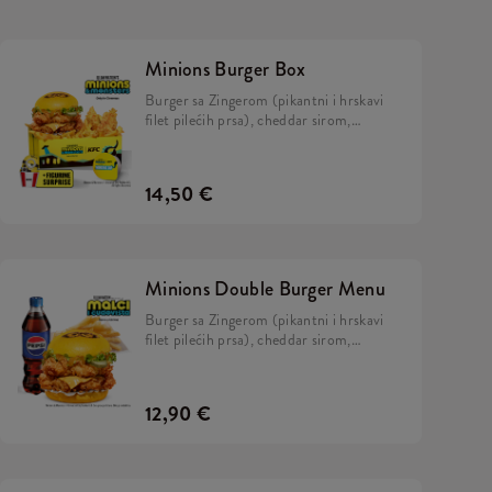
Minions Burger Box
Burger sa Zingerom (pikantni i hrskavi
filet pilećih prsa), cheddar sirom,
kiselim krastavcima, svježom zelenom
salatom, majonezom i Minions umakom
u mekanom, žutom pecivu, veliki
14,50 €
krumpirići, 2x Strips + BESPLATNA
limitirana Minions figurica. Skupi ih sve!
Minions Double Burger Menu
Burger sa Zingerom (pikantni i hrskavi
filet pilećih prsa), cheddar sirom,
kiselim krastavcima, svježom zelenom
salatom, majonezom i Minions umakom
u mekanom, žutom pecivu i veliki
12,90 €
krumpirići.