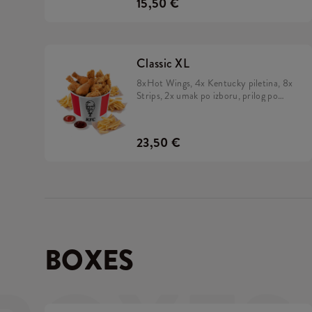
15,50 €
Classic XL
8xHot Wings, 4x Kentucky piletina, 8x
Strips, 2x umak po izboru, prilog po
izboru
23,50 €
BOXES