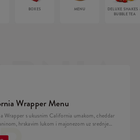
BOXES
MENU
DELUXE SHAKES 
BUBBLE TEA
ORNIA
ornia Wrapper Menu
ia Wrapper s ukusnim California umakom, cheddar
laninom, hrskavim lukom i majonezom uz srednje
će i piće 0,5L.