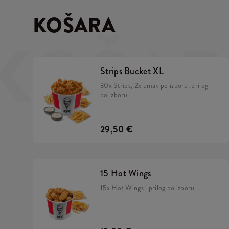
KOŠARA
KOŠAR
Strips Bucket XL
30x Strips, 2x umak po izboru, prilog
po izboru
29,50 €
15 Hot Wings
15x Hot Wings i prilog po izboru