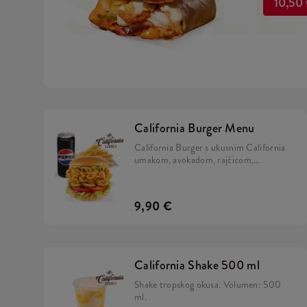
SELL
10,50
California Burger Menu
California Burger s ukusnim California
umakom, avokadom, rajčicom,
karameliziranim lukom, kiselim
krastavcima i iceberg salatom u brioche
pecivu, uz krumpiriće i piće.
9,90 €
California Shake 500 ml
Shake tropskog okusa. Volumen: 500
ml.