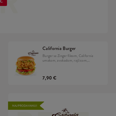
ER
 €
California Burger
Burger sa Zinger fileom, California
umakom, avokadom, rajčicom,
karameliziranim lukom, kiselim
krastavcima i iceberg salatom u brioche
pecivu.
7,90 €
NAJPRODAVANIJI