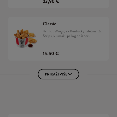
23,90 €
Classic
4x Hot Wings, 2x Kentucky piletina, 2x
Strips,1x umak i prilog po izboru
15,50 €
PRIKAŽI VIŠE