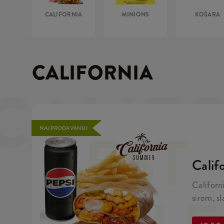
CALIFORNIA
MINIONS
KOŠARA
CALIFORNIA
CALIF
BEST
NAJPRODAVANIJI
Calif
Californ
sirom, s
krumpiri