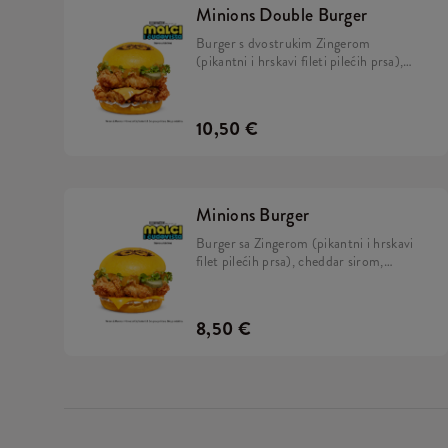
Minions Double Burger
Burger s dvostrukim Zingerom
(pikantni i hrskavi fileti pilećih prsa),
cheddar sirom, kiselim krastavcima,
svježom zelenom salatom, majonezom i
Minions umakom u mekanom, žutom
10,50 €
pecivu.
Minions Burger
Burger sa Zingerom (pikantni i hrskavi
filet pilećih prsa), cheddar sirom,
kiselim krastavcima, svježom zelenom
salatom, majonezom i Minions umakom
u mekanom, žutom pecivu.
8,50 €