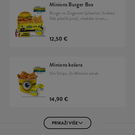
Minions Burger Box
Burger sa Zingerom (pikantni i hrskavi
filet pilećih prsa), cheddar sirom,
kiselim krastavcima, svježom zelenom
salatom, majonezom i Minions umakom
u mekanom, žutom pecivu, veliki
12,50 €
krumpirići, 2x Strips + BESPLATNA
limitirana Minions figurica. Skupi ih sve!
Minions košara
10x Strips, 2x Minions umak.
14,90 €
PRIKAŽI VIŠE