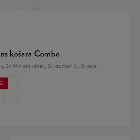
NS
ns košara Combo
ER
ps, 2x Minions umak, 2x krumpirići, 2x piće.
 €