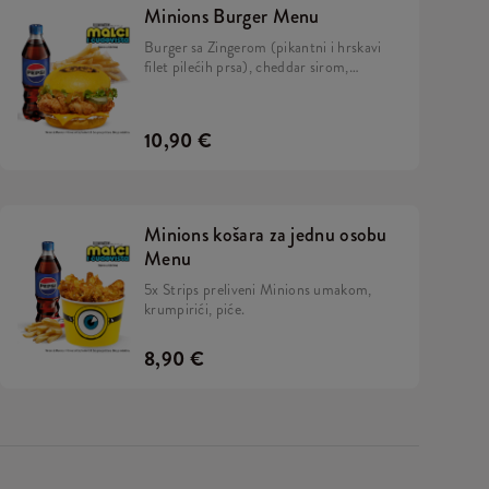
Minions Burger Menu
Burger sa Zingerom (pikantni i hrskavi
filet pilećih prsa), cheddar sirom,
kiselim krastavcima, svježom zelenom
salatom, majonezom i Minions umakom
u mekanom, žutom pecivu i veliki
10,90 €
krumpirići.
Minions košara za jednu osobu
Menu
5x Strips preliveni Minions umakom,
krumpirići, piće.
8,90 €