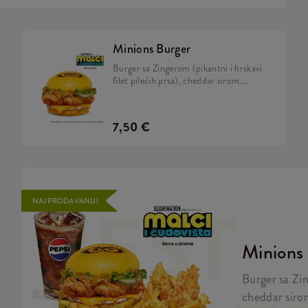
Minions Burger
Burger sa Zingerom (pikantni i hrskavi
filet pilećih prsa), cheddar sirom,
kiselim krastavcima, svježom zelenom
salatom, majonezom i Minions umakom
u mekanom, žutom pecivu.
7,50 €
BEST
NAJPRODAVANIJI
Minions
Burger sa Zin
cheddar siro