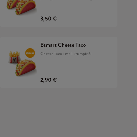
iceberg salatom i umakom od sira u
tortilji.
3,50 €
Bsmart Cheese Taco
Cheese Taco i mali krumpirići
2,90 €