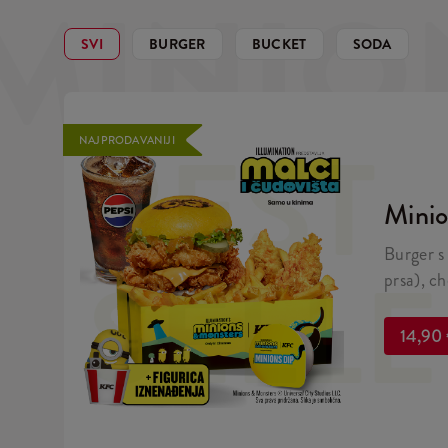
MINIO
SVI
BURGER
BUCKET
SODA
BEST
NAJPRODAVANIJI
Minio
Burger s 
SELL
prsa), c
salatom
pecivu, 
14,90
limitiran