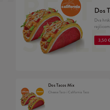
BEST
Dos T
Dva hrsk
SELL
rajčicom
umakom u
3,50 
Dos Tacos Mix
Cheese Taco i California Taco