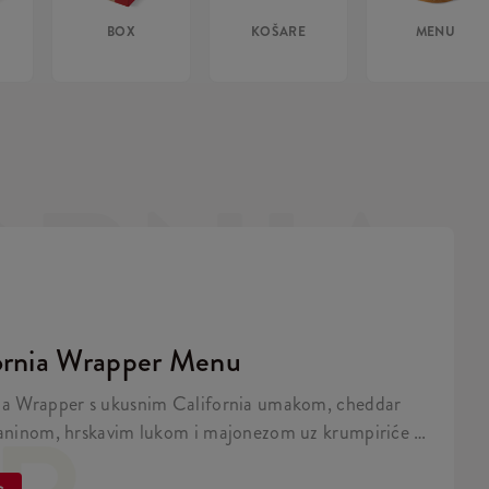
BOX
KOŠARE
MENU
ORNIA
ornia Wrapper Menu
ia Wrapper s ukusnim California umakom, cheddar
laninom, hrskavim lukom i majonezom uz krumpiriće i
e.