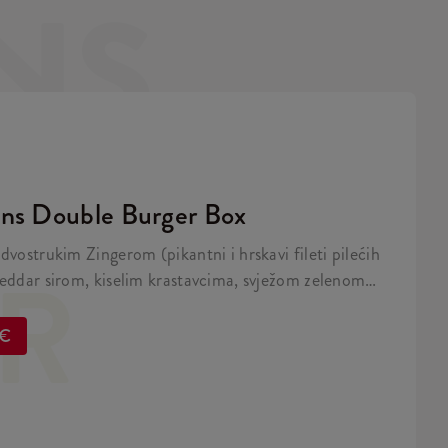
NS
ns Double Burger Box
dvostrukim Zingerom (pikantni i hrskavi fileti pilećih
ER
heddar sirom, kiselim krastavcima, svježom zelenom
, majonezom i Minions umakom u mekanom, žutom
veliki krumpirići, refill piće, 2x Strips + BESPLATNA
 €
a Minions figurica.