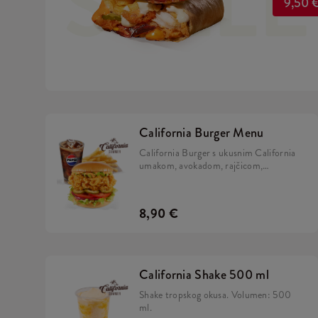
SELL
9,50 
California Burger Menu
California Burger s ukusnim California
umakom, avokadom, rajčicom,
karameliziranim lukom, kiselim
krastavcima i iceberg salatom u brioche
pecivu, uz krumpiriće i refill piće.
8,90 €
California Shake 500 ml
Shake tropskog okusa. Volumen: 500
ml.