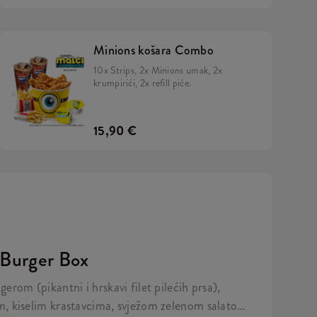
Minions košara Combo
10x Strips, 2x Minions umak, 2x
krumpirići, 2x refill piće.
15,90 €
 Burger Box
gerom (pikantni i hrskavi filet pilećih prsa),
m, kiselim krastavcima, svježom zelenom salatom,