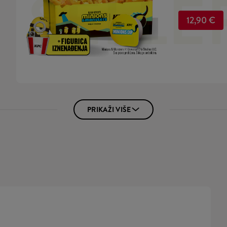
SELLE
majonezom i
veliki krumpi
12,90 €
limitirana Mi
PRIKAŽI VIŠE