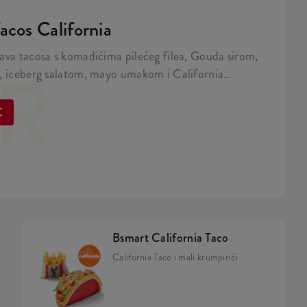
acos California
ava tacosa s komadićima pilećeg filea, Gouda sirom,
ER
, iceberg salatom, mayo umakom i California
 tortilji.
€
Bsmart California Taco
California Taco i mali krumpirići