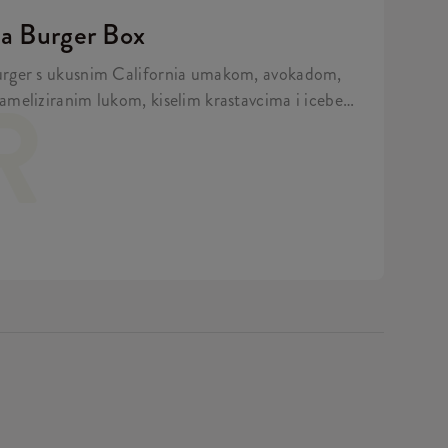
ia Burger Box
urger s ukusnim California umakom, avokadom,
R
ameliziranim lukom, kiselim krastavcima i iceberg
oche pecivu, uz 5 Hot Wingsa, krumpiriće i refill