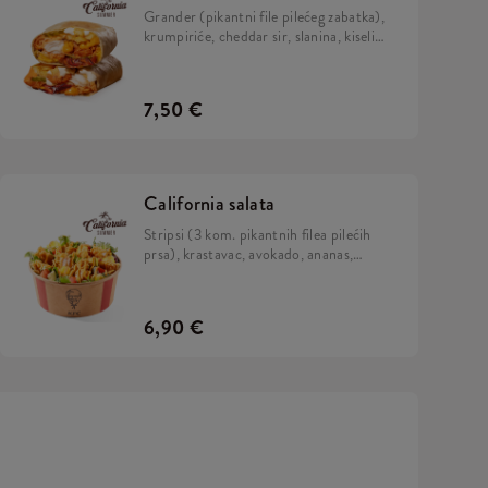
Grander (pikantni file pilećeg zabatka),
krumpiriće, cheddar sir, slanina, kiseli
krastavci, hrskavi luk, California umak,
mayo umak i sok limete, zamotano u
tortilju.
7,50 €
California salata
Stripsi (3 kom. pikantnih filea pilećih
prsa), krastavac, avokado, ananas,
rikola, mix salata i California umak.
6,90 €