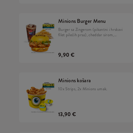
Minions Burger Menu
Burger sa Zingerom (pikantni i hrskavi
filet pilećih prsa), cheddar sirom,
kiselim krastavcima, svježom zelenom
salatom, majonezom i Minions umakom
u mekanom, žutom pecivu, veliki
9,90 €
krumpirići i veliko refill piće.
Minions košara
10x Strips, 2x Minions umak.
13,90 €