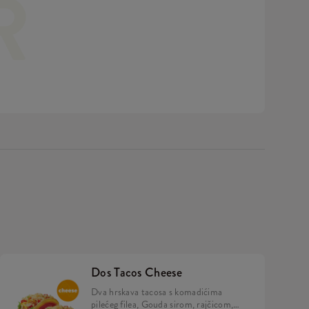
R
 Minions umakom u mekanom, žutom pecivu,
rići, refill piće, 2x Strips + BESPLATNA
nions figurica. Skupi ih sve!
Dos Tacos Cheese
Dva hrskava tacosa s komadićima
pilećeg filea, Gouda sirom, rajčicom,