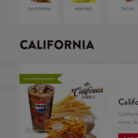
CALIFORNIA
MINIONS
TACOS
CALIFORNIA
CALIF
BEST
NAJPRODAVANIJI
Calif
Californ
sirom, s
refill pić