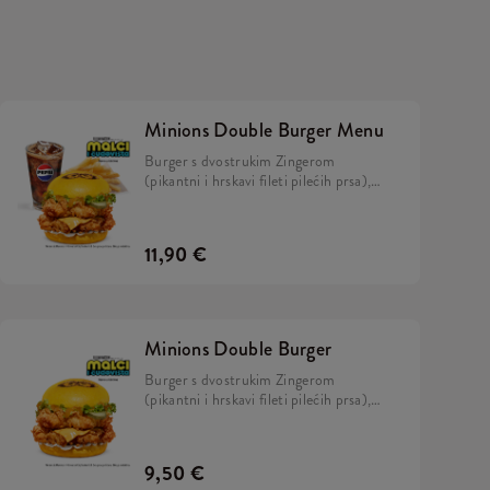
Minions Double Burger Menu
Burger s dvostrukim Zingerom
(pikantni i hrskavi fileti pilećih prsa),
cheddar sirom, kiselim krastavcima,
svježom zelenom salatom, majonezom i
Minions umakom u mekanom, žutom
11,90 €
pecivu i veliki krumpirići.
Minions Double Burger
Burger s dvostrukim Zingerom
(pikantni i hrskavi fileti pilećih prsa),
cheddar sirom, kiselim krastavcima,
svježom zelenom salatom, majonezom i
Minions umakom u mekanom, žutom
9,50 €
pecivu.