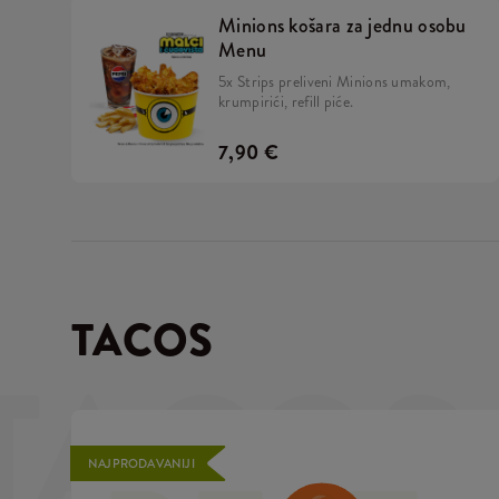
Minions košara za jednu osobu
Menu
5x Strips preliveni Minions umakom,
krumpirići, refill piće.
7,90 €
TACOS
TACOS
NAJPRODAVANIJI