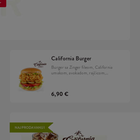
ER
€
California Burger
Burger sa Zinger fileom, California
umakom, avokadom, rajčicom,
karameliziranim lukom, kiselim
krastavcima i iceberg salatom u brioche
pecivu.
6,90 €
NAJPRODAVANIJI