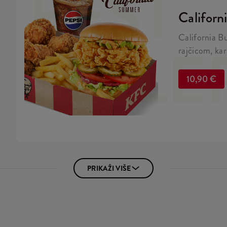
BEST
Californ
California B
SELLE
rajčicom, kar
salatom u bri
piće.
10,90 €
PRIKAŽI VIŠE